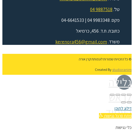
טל'.
9887518 04
פקס. 9983348 04 | 04-6641533
כתובת. ת.ד. 456, כרמיאל
משרד.
kerenora456@gmail.com
© כל הזכויות שמורות לעמותת קרן אורה
Created By
studioranim
גלילה
לראש
העמוד
דילוג לתוכן
פתח סרגל נגישות
כלי נגישות