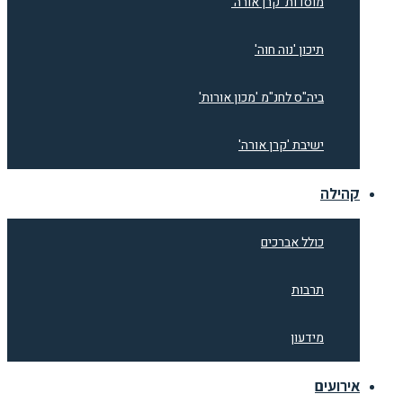
מוסדות 'קרן אורה'
תיכון 'נוה חוה'
ביה"ס לחנ"מ 'מכון אורות'
ישיבת 'קרן אורה'
קהילה
כולל אברכים
תרבות
מידעון
אירועים