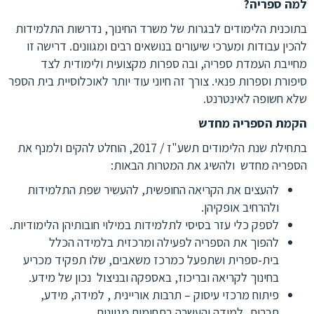
למה ספריה?
בתוכנית הלימודים לבגרות של משרד החינוך, נדרשות התלמידות
להכין עבודות ומערכי שיעורים בנושאים רבים ומגוונים. דרישה זו
מחייבת העמדת ספריה, ובה ספרות מקצועית ולימודית לצד
סיפורת וספרות פנאי. צורך זה חיוני עוד יותר לאוכלוסיית בית הספר
שלא חשופה לאינטרנט.
הקמת הספריה מחדש
בתחילת שנת הלימודים תשע"ז / 2017, הוחלט להקים ולמנף את
הספריה מחדש ולהשיג את המטרות הבאות:
להעצים את הקריאה החופשית, להעשיר שפת התלמידות
ולהרחיב אופקיהן.
לספק כלי עזר בסיסי לתלמידות במילוי חובותיהן הלימודיות.
להפוך את הספריה לפעילה ומרכזית בלמידה הכלל
בית-ספרית ושתפעל כמרכז משאבים, שלו תפקיד מכריע
בחינוך לקריאה ובריכוז, באספקה ובניצול נכון של מידע.
פיתוח מרכזי עיסוק – תרבות אוריינית , למידה, מידע,
תרבות, למידה והעשרה בתחומים מגוונים.