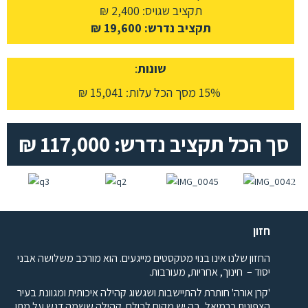
תקציב שגויס: 2,400 ₪
תקציב נדרש: 19,600 ₪
שונות
:
15% מסך הכל עלות: 15,041 ₪
סך הכל תקציב נדרש: 117,000 ₪
חזון
החזון שלנו אינו בנוי מטקסטים מייגעים. הוא מורכב משלושה אבני
יסוד – חינוך, אחריות, מעורבות.
'קרן אורה' חותרת להתיישבות ושגשוג קהילה איכותית ומגוונת בעיר
הצפונית כרמיאל, בה יש מקום לכולם. קהילה ששמה דגש על מתן