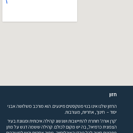
חזון
החזון שלנו אינו בנוי מטקסטים מייגעים. הוא מורכב משלושה אבני
יסוד – חינוך, אחריות, מעורבות.
'קרן אורה' חותרת להתיישבות ושגשוג קהילה איכותית ומגוונת בעיר
הצפונית כרמיאל, בה יש מקום לכולם. קהילה ששמה דגש על מתן
פתרונות חינוך לכל רובדי האוכלוסייה, מתוך אחריות ורצון למעורבות