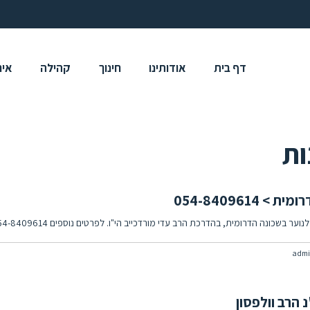
דף בית
אודותינו
חינוך
קהילה
איר
ת
054-840961
כונה הדרומית, בהדרכת הרב עדי מורדכייב הי"ו. לפרטים נוספים 054-8409614 חזרה לאתר
adm
הרב וולפסון