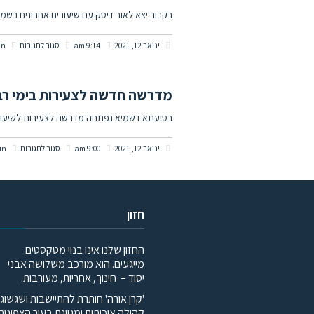
לקירוב
בקרוב יצא לאור דיסק עם שיעורים אחרונים בשמי
בשכונ
על
ינואר 12, 2021
9:14 am
סגור לתגובות
in
הדרומ
דיסק
> 054-
חדש
409614
מדרשה חדשה לצעירות בימי רביעי > 7602
בשמיר
בסיעתא דשמיא נפתחה מדרשה לצעירות לשיעורי תורה ופעילוי
הלשון
על
ינואר 12, 2021
9:00 am
סגור לתגובות
in
לע"נ
מדרשה
הרב
חדשה
וולפסון
לצעירו
חזון
בימי
החזון שלנו אינו בנוי מטקסטים
רביעי
מייגעים. הוא מורכב משלושה אבני
>
יסוד – חינוך, אחריות, מעורבות.
054-
'קרן אורה' חותרת להתיישבות ושגשוג
קהילה איכותית ומגוונת בעיר הצפונית