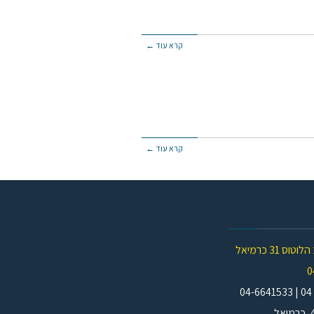
קרא עוד ←
קרא עוד ←
וס 31 כרמיאל