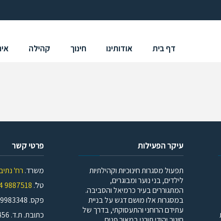
דף בית
אודותינו
חינוך
קהילה
איר
עיקר הפעילות
פרטי קשר
תפעול מסגרות חינוכיות וקהילתיות
משרד.
רח' נתיב הלוט
לילדים, בני נוער ומבוגרים,
טל'.
9887518 04
המתגוררים בעיר כרמיאל והסביבה.
במסגרות אלו מושם דגש על בניית
פקס. 9983348 04 | 04-6641533
עתידם הרוחני והתעסוקתי, בדרך של
כתובת. ת.ד. 456, כרמיאל
חינוך יהודי תורני במאור פנים.