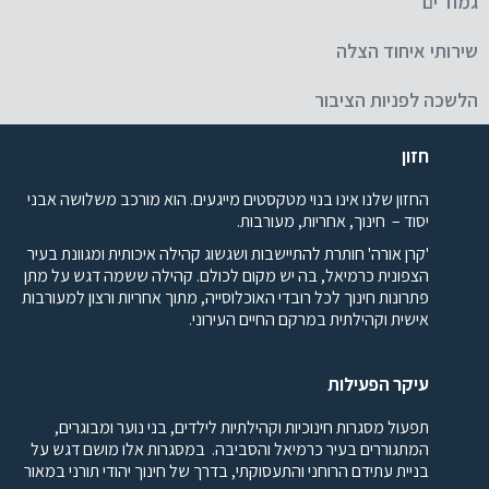
גמח''ים
שירותי איחוד הצלה
הלשכה לפניות הציבור
חזון
החזון שלנו אינו בנוי מטקסטים מייגעים. הוא מורכב משלושה אבני
יסוד – חינוך, אחריות, מעורבות.
'קרן אורה' חותרת להתיישבות ושגשוג קהילה איכותית ומגוונת בעיר
הצפונית כרמיאל, בה יש מקום לכולם. קהילה ששמה דגש על מתן
פתרונות חינוך לכל רובדי האוכלוסייה, מתוך אחריות ורצון למעורבות
אישית וקהילתית במרקם החיים העירוני.
עיקר הפעילות
תפעול מסגרות חינוכיות וקהילתיות לילדים, בני נוער ומבוגרים,
המתגוררים בעיר כרמיאל והסביבה. במסגרות אלו מושם דגש על
בניית עתידם הרוחני והתעסוקתי, בדרך של חינוך יהודי תורני במאור